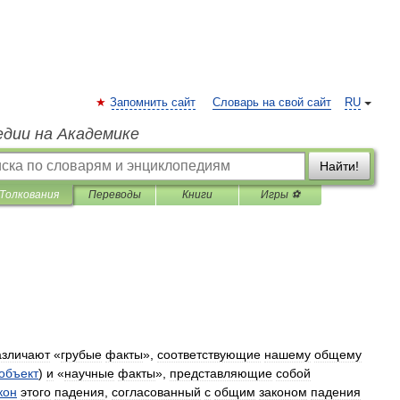
Запомнить сайт
Словарь на свой сайт
RU
едии на Академике
Найти!
Толкования
Переводы
Книги
Игры ⚽
азличают
«
грубые
факты
»,
соответствующие
нашему
общему
объект
)
и
«
научные
факты
»,
представляющие
собой
кон
этого
падения
,
согласованный
с
общим
законом
падения