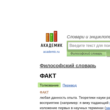
Словари и энциклоп
academic.ru
Философский словарь
Философский словарь
ФАКТ
Толкование
Перевод
ФАКТ
любая
данность
опыта
.
Теоретики
науки
р
восприятию
(
например:
я
вижу
падающий
изложение
первых
в
научных
терминах
(
за