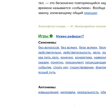
тел
, —
это
бесконечно
повторяющийся
на
времени
называется
«
событием
».
Вообще
закону
,
излагающему
общий
принцип
.
Философский
словарь
. —
М
.
:
Международные
отноше
Игры ⚽
Нужен реферат?
Синонимы
:
без вопросов
,
без всяких
,
безо всяких
,
без
действительно
,
действительность
,
дело
,
до
как пить дать
,
конечно
,
конкретика
,
наверн
оказия
,
понятно
,
прецендент
,
происшедше
событие
,
спору нет
,
существование
,
факти
ясный путь
Антонимы
:
измышления
,
неправда
,
нереальность
,
об