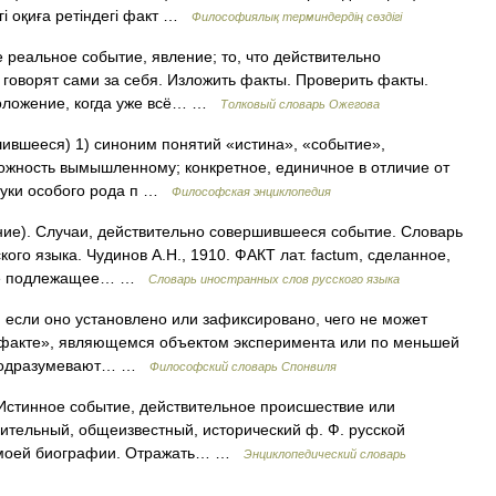
гі оқиға ретіндегі факт …
Философиялық терминдердің сөздігі
 реальное событие, явление; то, что действительно
 говорят сами за себя. Изложить факты. Проверить факты.
 положение, когда уже всё… …
Толковый словарь Ожегова
шившееся) 1) синоним понятий «истина», «событие»,
ложность вымышленному; конкретное, единичное в отличие от
науки особого рода п …
Философская энциклопедия
ние). Случаи, действительно совершившееся событие. Словарь
ого языка. Чудинов А.Н., 1910. ФАКТ лат. factum, сделанное,
, не подлежащее… …
Словарь иностранных слов русского языка
если оно установлено или зафиксировано, чего не может
м факте», являющемся объектом эксперимента или по меньшей
а подразумевают… …
Философский словарь Спонвиля
. Истинное событие, действительное происшествие или
вительный, общеизвестный, исторический ф. Ф. русской
 Ф. моей биографии. Отражать… …
Энциклопедический словарь