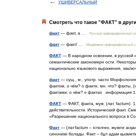
УШИВЕРСАЛЬНЫЙ
Смотреть что такое "ФАКТ" в друг
факт
— факт, а …
Русский орфографический с
факт
— факт/ …
Морфемно-орфографический с
ФАКТ
— В народном освоении, в русской 
семантические закономерн ости. Некоторы
национально языкового выражения, закл
факт
— сущ., м., употр. часто Морфология:
фактом, о чём? о факте; мн. что? факты, (
фактами, о чём? о фактах информация 
ФАКТ
— ФАКТ, факта, муж. (лат. factum). 
действительности. Исторический факт. Сме
«Разрешение национального вопроса в С
Факт
— (лат.factum – істелген, жүзеге ас
синонимі болады. Факт – бұл адам қызмет