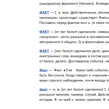
(шындықтың) фрагменті (бөлшегі). Әлемде
ФАКТ
— 1. а, муж. Действительное, вполне
произошло, происходит, существует. Факты
Поставить перед фактом кого н. (в такое
ФАКТ
— (от лат. factum сделанное, совер
«результат»; нечто реальное в противопо
абстрактного и общего; 2) в философии 
ФАКТ
— (лат. factum сделанное дело, дея
иностранных слов, вошедших в состав русск
от facere, делать. Достоверное событие
Факт
— Факт ♦ Fait Какое либо событие, 
быть без опыта. Когда говорят о «научно
мере строгого наблюдения, почти всегд
факт
— а; м. [от лат. factum сделанное] 1
реальное явление; пример, случай. Дейст
истории. Ф. из чьей л. жизни, практики.