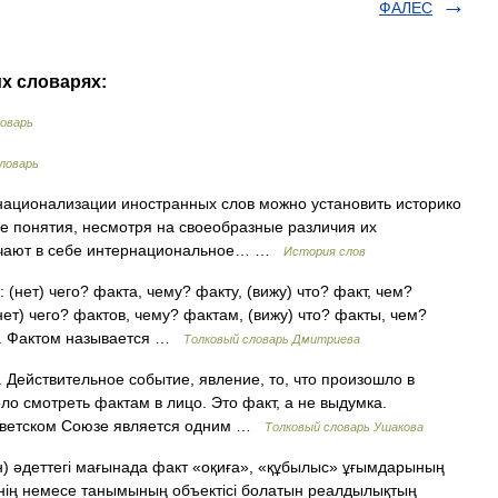
ФАЛЕС
их словарях:
ловарь
ловарь
национализации иностранных слов можно установить историко
е понятия, несмотря на своеобразные различия их
ючают в себе интернациональное… …
История слов
 (нет) чего? факта, чему? факту, (вижу) что? факт, чем?
нет) чего? фактов, чему? фактам, (вижу) что? факты, чем?
1. Фактом называется …
Толковый словарь Дмитриева
1. Действительное событие, явление, то, что произошло в
ло смотреть фактам в лицо. Это факт, а не выдумка.
оветском Союзе является одним …
Толковый словарь Ушакова
қан) әдеттегі мағынада факт «оқиға», «құбылыс» ұғымдарының
інің немесе танымының объектісі болатын реалдылықтың