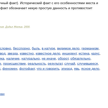
учный
факт
).
Исторический
факт
с
его
особенностями
места
и
факт
обозначает
некую
простую
данность
и
противостоит
ния
.
Дидье
Жюлиа
.
2000
.
условно
,
бесспорно
,
быль
,
в натуре
,
видимое дело
,
германизм
,
вод
,
звезда
,
известно
,
известное дело
,
инцидент
,
истина
,
казус
,
яка
,
наличие
,
натурально
,
не иначе
,
оборот
,
обязательно
,
е
,
происшествие
,
реальность
,
результат
,
случай
,
случившееся
,
к
,
феномен
,
фотофакт
,
что и говорить
,
эпизод
,
явь
,
ясное дело
,
ман